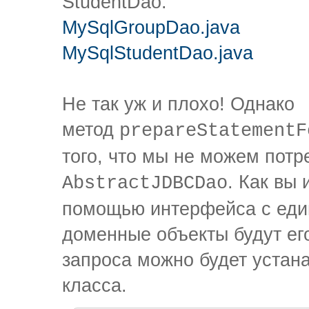
StudentDao:
MySqlGroupDao.java
MySqlStudentDao.java
Не так уж и плохо! Однако
метод
prepareStatementF
того, что мы не можем потр
. Как вы 
AbstractJDBCDao
помощью интерфейса с един
доменные объекты будут его
запроса можно будет устана
класса.