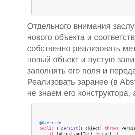
Отдельного внимания заслуж
нового объекта и соответст
собственно реализовать мет
новый объект и пустую запи
заполнять его поля и переда
Реализовать заранее (в Abs
не знаем его конструктора, а
@Override
public
 T 
persist
(T object)
throws
 Persi
if
 (object.getId() != 
null
) {
