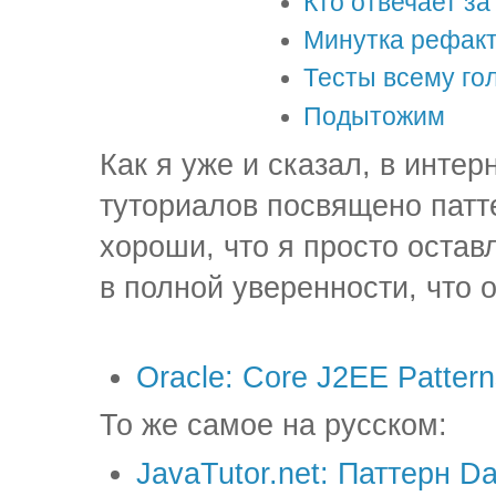
Кто отвечает з
Минутка рефакт
Тесты всему го
Подытожим
Как я уже и сказал, в инте
туториалов посвящено патт
хороши, что я просто остав
в полной уверенности, что 
Oracle: Core J2EE Pattern
То же самое на русском:
JavaTutor.net: Паттерн Da