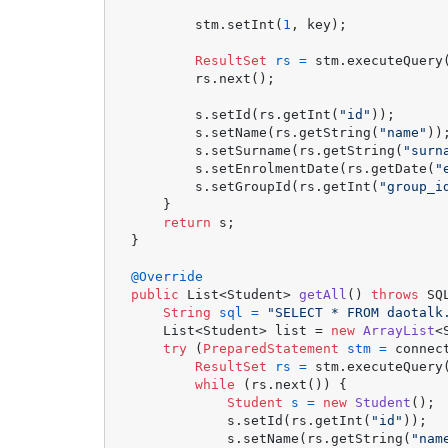
        stm.setInt(
1
, key);

ResultSet
rs
=
 stm.executeQuery(
        rs.next();

        s.setId(rs.getInt(
"id"
));

        s.setName(rs.getString(
"name"
));
        s.setSurname(rs.getString(
"surn
        s.setEnrolmentDate(rs.getDate(
"
        s.setGroupId(rs.getInt(
"group_i
    }

return
 s;

}

@Override
public
 List<Student> 
getAll
()
throws
 SQ
String
sql
=
"SELECT * FROM daotalk
    List<Student> list = 
new
ArrayList
<
try
 (
PreparedStatement
stm
=
 connec
ResultSet
rs
=
 stm.executeQuery(
while
 (rs.next()) {

Student
s
=
new
Student
();

            s.setId(rs.getInt(
"id"
));

            s.setName(rs.getString(
"nam