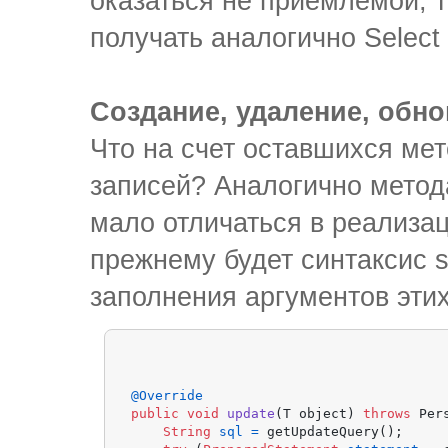
оказаться не приемлемой, 
получать аналогично Select
Создание, удаление, обн
Что на счет оставшихся ме
записей? Аналогично метод
мало отличаться в реализац
прежнему будет синтаксис s
заполнения аргументов этих
@Override
public
void
update
(T object)
throws
 Per
String
sql
=
 getUpdateQuery();
