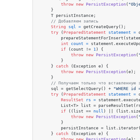
throw
new
PersistException
(
"Obj
    }

    T persistInstance;

// Добавляем запись
String
sql
=
 getCreateQuery();

try
 (
PreparedStatement
statement
=
 
        prepareStatementForInsert(statem
int
count
=
 statement.executeUpd
if
 (count != 
1
) {

throw
new
PersistException
(
        }

    } 
catch
 (Exception e) {

throw
new
PersistException
(e);

    }

// Получаем только что вставленную 
    sql = getSelectQuery() + 
"WHERE id 
try
 (
PreparedStatement
statement
=
 
ResultSet
rs
=
 statement.execute
        List<T> list = parseResultSet(rs
if
 ((list == 
null
) || (list.siz
throw
new
PersistException
(
        }

        persistInstance = list.iterator(
    } 
catch
 (Exception e) {

throw
new
PersistException
(e);
