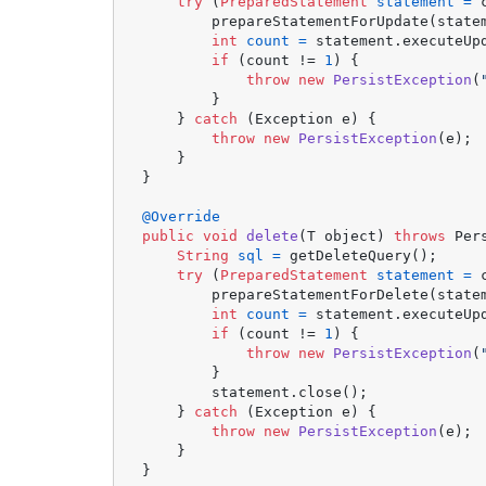
try
 (
PreparedStatement
statement
=
 
        prepareStatementForUpdate(state
int
count
=
 statement.executeUpd
if
 (count != 
1
) {

throw
new
PersistException
(
        }

    } 
catch
 (Exception e) {

throw
new
PersistException
(e);

    }

}

@Override
public
void
delete
(T object)
throws
 Per
String
sql
=
 getDeleteQuery();

try
 (
PreparedStatement
statement
=
 
        prepareStatementForDelete(state
int
count
=
 statement.executeUpd
if
 (count != 
1
) {

throw
new
PersistException
(
        }

        statement.close();

    } 
catch
 (Exception e) {

throw
new
PersistException
(e);

    }
