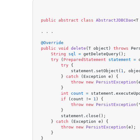
public
abstract
class
AbstractJDBCDao
<T
. . .

@Override
public
void
delete
(T object)
throws
 Per
String
sql
=
 getDeleteQuery();

try
 (
PreparedStatement
statement
=
 
try
 {

            statement.setObject(
1
, obje
        } 
catch
 (Exception e) {

throw
new
PersistException
(
        }

int
count
=
 statement.executeUpd
if
 (count != 
1
) {

throw
new
PersistException
(
        }

        statement.close();

    } 
catch
 (Exception e) {

throw
new
PersistException
(e);

    }

}
