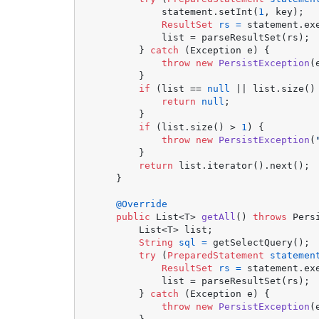
            statement.setInt(
1
, key);

ResultSet
rs
=
 statement.exe
            list = parseResultSet(rs);

        } 
catch
 (Exception e) {

throw
new
PersistException
(
        }

if
 (list == 
null
 || list.size()
return
null
;

        }

if
 (list.size() > 
1
) {

throw
new
PersistException
(
        }

return
 list.iterator().next();

    }

@Override
public
 List<T> 
getAll
()
throws
 Pers
        List<T> list;

String
sql
=
 getSelectQuery();

try
 (
PreparedStatement
statemen
ResultSet
rs
=
 statement.exe
            list = parseResultSet(rs);

        } 
catch
 (Exception e) {

throw
new
PersistException
(