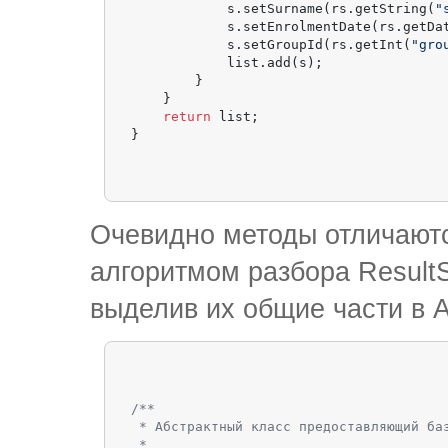
            s.setSurname(rs.getString(
"
            s.setEnrolmentDate(rs.getDa
            s.setGroupId(rs.getInt(
"gro
            list.add(s);

        }

    }

return
 list;

Очевидно методы отличаютс
алгоритмом разбора Result
выделив их общие части в A
/**

 * Абстрактный класс предоставляющий баз
 *
