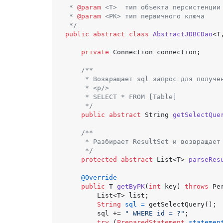
 * 
@param
 <T>  тип объекта персистенции

 * 
@param
 <PK> тип первичного ключа

 */
public
abstract
class
AbstractJDBCDao
<T
private
 Connection connection;

/**

     * Возвращает sql запрос для получен
     * <p/>

     * SELECT * FROM [Table]

     */
public
abstract
 String 
getSelectQue
/**

     * Разбирает ResultSet и возвращает
     */
protected
abstract
 List<T> 
parseRes
@Override
public
 T 
getByPK
(
int
 key)
throws
 Pe
        List<T> list;

String
sql
=
 getSelectQuery();

        sql += 
" WHERE id = ?"
;

try
 (
PreparedStatement
statemen