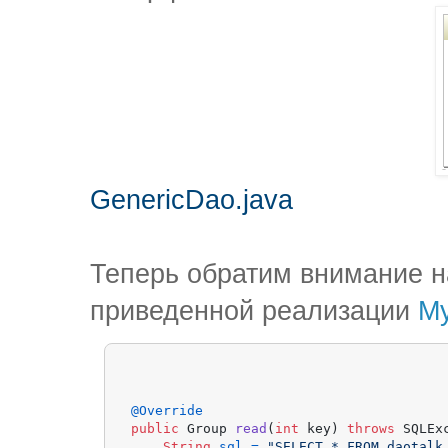
GenericDao.java
Теперь обратим внимание на 
приведенной реализации
M
@Override
public
 Group 
read
(
int
 key)
throws
 SQLExc
String
sql
=
"SELECT * FROM daotalk