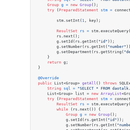
Group
g
=
new
Group
();

try
 (
PreparedStatement
stm
=
 connec
        stm.setInt(
1
, key);

ResultSet
rs
=
 stm.executeQuery(
        rs.next();

        g.setId(rs.getInt(
"id"
));

        g.setNumber(rs.getInt(
"number"
))
        g.setDepartment(rs.getString(
"d
    }

return
 g;

}

@Override
public
 List<Group> 
getAll
()
throws
 SQLE
String
sql
=
"SELECT * FROM daotalk
    List<Group> list = 
new
ArrayList
<Gr
try
 (
PreparedStatement
stm
=
 connec
ResultSet
rs
=
 stm.executeQuery(
while
 (rs.next()) {

Group
g
=
new
Group
();

            g.setId(rs.getInt(
"id"
));

            g.setNumber(rs.getInt(
"numb