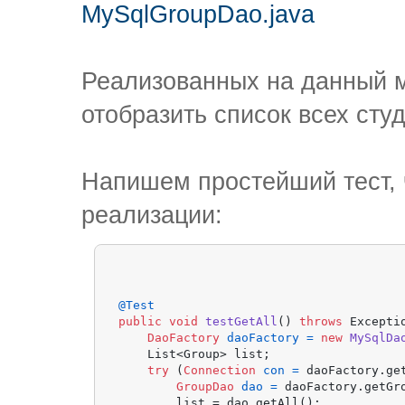
MySqlGroupDao.java
Реализованных на данный м
отобразить список всех сту
Напишем простейший тест, 
реализации:
@Test
public
void
testGetAll
()
throws
 Exceptio
DaoFactory
daoFactory
=
new
MySqlDa
    List<Group> list;

try
 (
Connection
con
=
 daoFactory.get
GroupDao
dao
=
 daoFactory.getGro
        list = dao.getAll();
