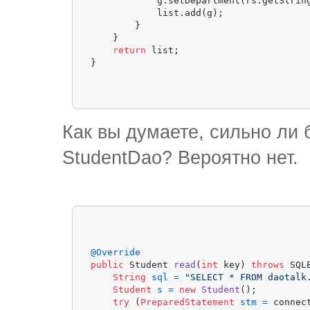
            g.setDepartment(rs.getStrin
            list.add(g);

        }

    }

return
 list;

Как вы думаете, сильно ли
StudentDao? Вероятно нет.
@Override
public
 Student 
read
(
int
 key)
throws
 SQL
String
sql
=
"SELECT * FROM daotalk
Student
s
=
new
Student
();

try
 (
PreparedStatement
stm
=
 connec