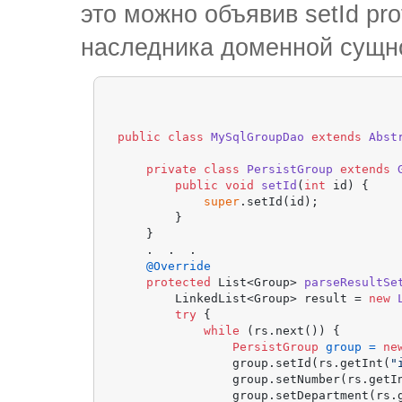
это можно объявив setId pro
наследника доменной сущно
public
class
MySqlGroupDao
extends
Abst
private
class
PersistGroup
extends
public
void
setId
(
int
 id)
 {

super
.setId(id);

        }

    }

    .  .  .

@Override
protected
 List<Group> 
parseResultSe
        LinkedList<Group> result = 
new
try
 {

while
 (rs.next()) {

PersistGroup
group
=
ne
                group.setId(rs.getInt(
"
                group.setNumber(rs.getI
                group.setDepartment(rs.