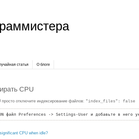
граммистера
лучайная статья
О блоге
жирать CPU
 просто отключите индексирование файлов:
"index_files": false
SON файл
и добавьте в него ук
Preferences -> Settings-User
significant CPU when idle?