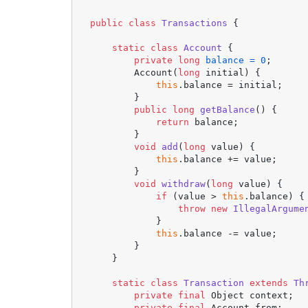
public
class
Transactions
 {

static
class
Account
 {

private
long
balance
=
0
;

        Account(
long
 initial) {

this
.balance = initial;

        }

public
long
getBalance
()
 {

return
 balance;

        }

void
add
(
long
 value)
 {

this
.balance += value;

        }

void
withdraw
(
long
 value)
 {

if
 (value > 
this
.balance) {

throw
new
IllegalArgume
            }

this
.balance -= value;

        }

    }

static
class
Transaction
extends
Th
private
final
 Object context;

private
final
 Account from;
