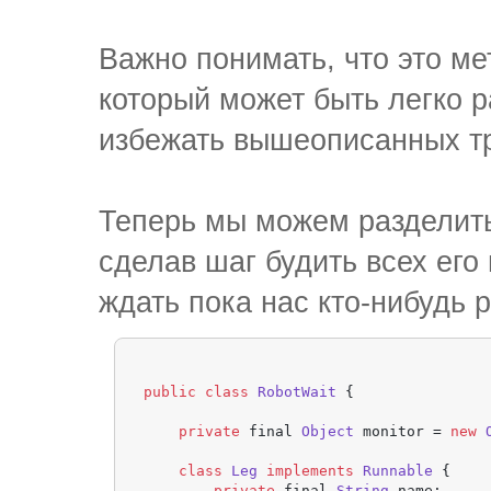
Важно понимать, что это ме
который может быть легко 
избежать вышеописанных тр
Теперь мы можем разделит
сделав шаг будить всех его
ждать пока нас кто-нибудь р
public
class
RobotWait
 {

private
 final 
Object
 monitor = 
new
class
Leg
implements
Runnable
 {

private
 final 
String
 name;
