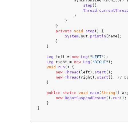
                synchronized (monitor) {
step
();

Thread
.
currentThrea
                }

            }

        }

private
void
step
(
) {

System
.
out
.
println
(name);

        }

    }

Leg
 left = 
new
Leg
(
"LEFT"
);

Leg
 right = 
new
Leg
(
"RIGHT"
);

void
run
(
) {

new
Thread
(left).
start
();

new
Thread
(right).
start
(); 
// D
    }

public
static
void
main
(
String
[] ar
new
RobotSuspendResume
().
run
();

    }

}