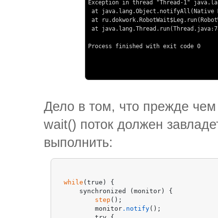
Exception in thread "Thread-1" java.la
 at java.lang.Object.notifyAll(Native 
 at ru.dokwork.RobotWait$Leg.run(Robot
 at java.lang.Thread.run(Thread.java:74
Process finished with exit code 0
Дело в том, что прежде чем в
wait() поток должен завлад
выполнить:
while
(true) {

    synchronized (monitor) {

step
();

        monitor
.notify
();

        try {
