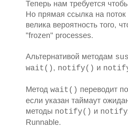
Теперь нам требуется чтобы
Но прямая ссылка на поток 
велика вероятность того, чт
"frozen" processes.
Альтернативой методам
su
,
и
wait()
notify()
notif
Метод
переводит пот
wait()
если указан таймаут ожидан
методы
и
notify()
notify
Runnable.