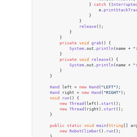
                    } 
catch
 (
Interrupte
                        e.
printStackTra
                    }

                }

release
();

            }

        }

private
void
grab
(
) {

System
.
out
.
println
(name + 
"
        }

private
void
release
(
) {

System
.
out
.
println
(name + 
"
        }

    }

Hand
 left = 
new
Hand
(
"LEFT"
);

Hand
 right = 
new
Hand
(
"RIGHT"
);

void
run
(
) {

new
Thread
(left).
start
();

new
Thread
(right).
start
();

    }

public
static
void
main
(
String
[] ar
new
RobotClimber
().
run
();

    }