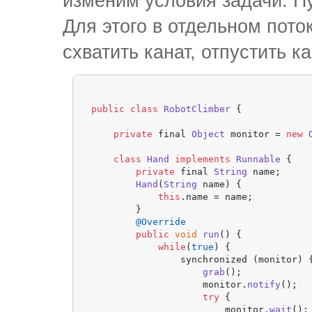
изменим условия задачи. Пу
Для этого в отдельном пото
схватить канат, отпустить ка
public
class
RobotClimber
 {

private
 final 
Object
 monitor = 
new
class
Hand
implements
Runnable
 {

private
 final 
String
 name;

Hand
(
String
 name) {

this
.
name
 = name;

        }

@Override
public
void
run
(
) {

while
(
true
) {

                synchronized (monitor) {
grab
();

                    monitor.
notify
();

try
 {

                        monitor.
wait
();
