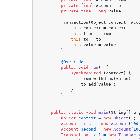
private
final
 Account to;

private
final
long
 value;

        Transaction(Object context, Acc
this
.context = context;

this
.from = from;

this
.to = to;

this
.value = value;

        }

@Override
public
void
run
()
 {

synchronized
 (context) {

                from.withdraw(value);

                to.add(value);

            }

        }

    }

public
static
void
main
(String[] ar
Object
context
=
new
Object
();

Account
first
=
new
Account
(
100
Account
second
=
new
Account
(
10
Transaction
tx_1
=
new
Transact