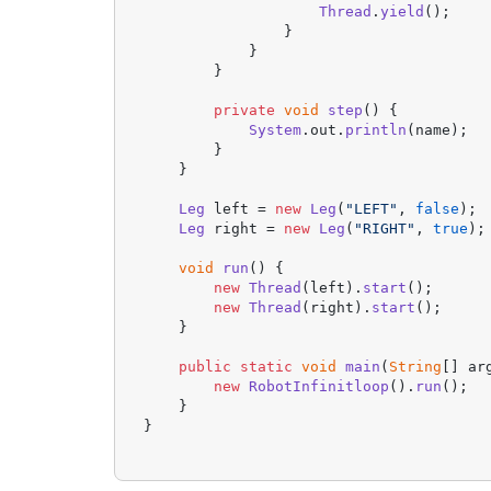
Thread
.
yield
();

                }

            }

        }

private
void
step
(
) {

System
.
out
.
println
(name);

        }

    }

Leg
 left = 
new
Leg
(
"LEFT"
, 
false
);

Leg
 right = 
new
Leg
(
"RIGHT"
, 
true
);

void
run
(
) {

new
Thread
(left).
start
();

new
Thread
(right).
start
();

    }

public
static
void
main
(
String
[] ar
new
RobotInfinitloop
().
run
();

    }

}