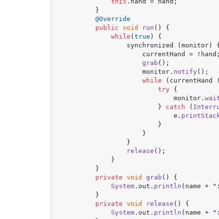
this
.
hand
 = hand;

        }

@Override
public
void
run
(
) {

while
(
true
) {

                synchronized (monitor) {
                    currentHand = !hand;
grab
();

                    monitor.
notify
();

while
 (currentHand !
try
 {

                            monitor.
wai
                        } 
catch
 (
Interr
                            e.
printStac
                        }

                    }

                }

release
();

            }

        }

private
void
grab
(
) {

System
.
out
.
println
(name + 
"
        }

private
void
release
(
) {

System
.
out
.
println
(name + 
"