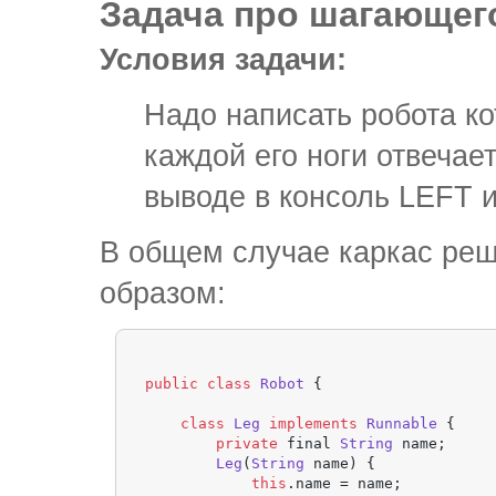
Задача про шагающег
Условия задачи:
Надо написать робота ко
каждой его ноги отвечае
выводе в консоль LEFT 
В общем случае каркас ре
образом:
public
class
Robot
 {

class
Leg
implements
Runnable
 {

private
 final 
String
 name;

Leg
(
String
 name) {

this
.
name
 = name;
