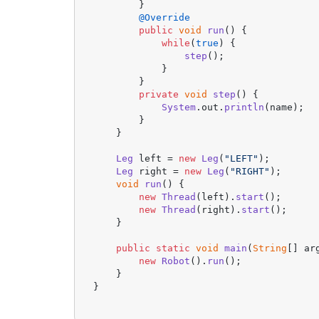
        }

@Override
public
void
run
(
) {

while
(
true
) {

step
();

            }

        }

private
void
step
(
) {

System
.
out
.
println
(name);

        }

    }

Leg
 left = 
new
Leg
(
"LEFT"
);

Leg
 right = 
new
Leg
(
"RIGHT"
);

void
run
(
) {

new
Thread
(left).
start
();

new
Thread
(right).
start
();

    }

public
static
void
main
(
String
[] ar
new
Robot
().
run
();

    }

}