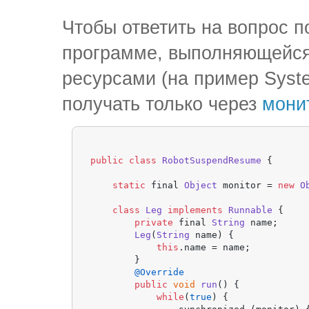
Чтобы ответить на вопрос п
программе, выполняющейся 
ресурсами (на пример Syst
получать только через
мони
public
class
RobotSuspendResume
 {

static
 final 
Object
 monitor = 
new
O
class
Leg
implements
Runnable
 {

private
 final 
String
 name;

Leg
(
String
 name) {

this
.
name
 = name;

        }

@Override
public
void
run
(
) {

while
(
true
) {
