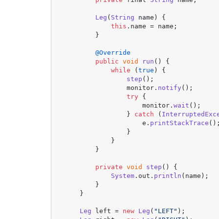
Leg
(
String
 name) {

this
.
name
 = name;

        }

@Override
public
void
run
(
) {

while
 (
true
) {

step
();

                monitor.
notify
();

try
 {

                    monitor.
wait
();

                } 
catch
 (
InterruptedExc
                    e.
printStackTrace
();
                }

            }

        }

private
void
step
(
) {

System
.
out
.
println
(name);

        }

    }

Leg
 left = 
new
Leg
(
"LEFT"
);
