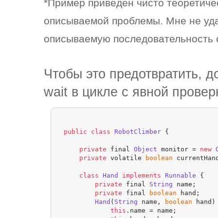
*Пример приведен чисто теоретиче
описываемой проблемы. Мне не уда
описываемую последовательность 
Чтобы это предотвратить, д
wait в цикле с явной прове
public
class
RobotClimber
 {

private
 final 
Object
 monitor = 
new
private
 volatile 
boolean
 currentHan
class
Hand
implements
Runnable
 {

private
 final 
String
 name;

private
 final 
boolean
 hand;

Hand
(
String
 name, 
boolean
 hand) 
this
.
name
 = name;
