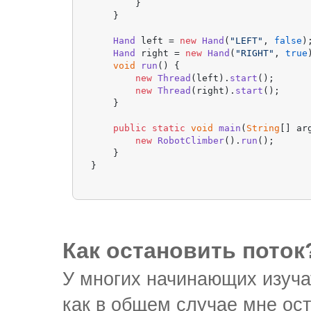
        }

    }

Hand
 left = 
new
Hand
(
"LEFT"
, 
false
);
Hand
 right = 
new
Hand
(
"RIGHT"
, 
true
void
run
(
) {

new
Thread
(left).
start
();

new
Thread
(right).
start
();

    }

public
static
void
main
(
String
[] ar
new
RobotClimber
().
run
();

    }

}
Как остановить поток
У многих начинающих изучат
как в общем случае мне ост