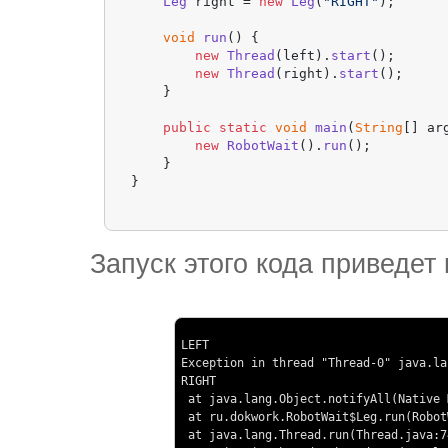
Leg
 right = 
new
Leg
(
"RIGHT"
);

void
run
(
) {

new
Thread
(left).
start
();

new
Thread
(right).
start
();

    }

public
static
void
main
(
String
[] ar
new
RobotWait
().
run
();

    }

}
Запуск этого кода приведет
LEFT

Exception in thread "Thread-0" java.la
RIGHT

 at java.lang.Object.notifyAll(Native 
 at ru.dokwork.RobotWait$Leg.run(Robot
 at java.lang.Thread.run(Thread.java:74