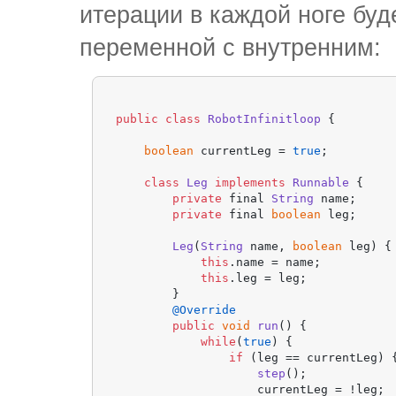
итерации в каждой ноге бу
переменной с внутренним:
public
class
RobotInfinitloop
 {

boolean
 currentLeg = 
true
;

class
Leg
implements
Runnable
 {

private
 final 
String
 name;

private
 final 
boolean
 leg;

Leg
(
String
 name, 
boolean
 leg) {

this
.
name
 = name;

this
.
leg
 = leg;

        }

@Override
public
void
run
(
) {

while
(
true
) {

if
 (leg == currentLeg) {
step
();

                    currentLeg = !leg;
