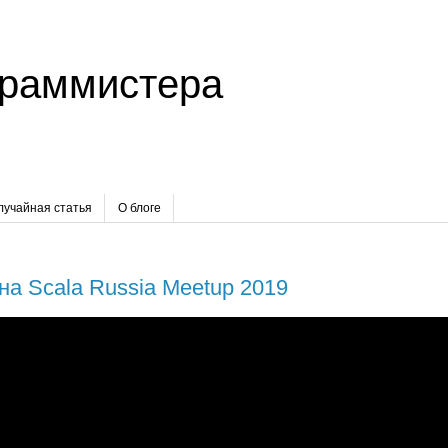
граммистера
лучайная статья
О блоге
на Scala Russia Meetup 2019