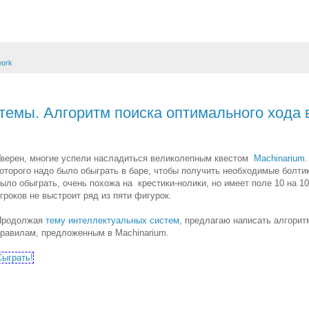
work
емы. Алгоритм поиска оптимального хода в
верен, многие успели насладиться великолепным квестом
Machinarium
оторого надо было обыграть в баре, чтобы получить необходимые болтики
ыло обыграть, очень похожа на крестики-нолики, но имеет поле 10 на 10
гроков не выстроит ряд из пяти фигурок.
Продолжая
тему интеллектуальных систем
, предлагаю написать алгорит
правилам
, предложенным в Machinarium.
Сыграть!