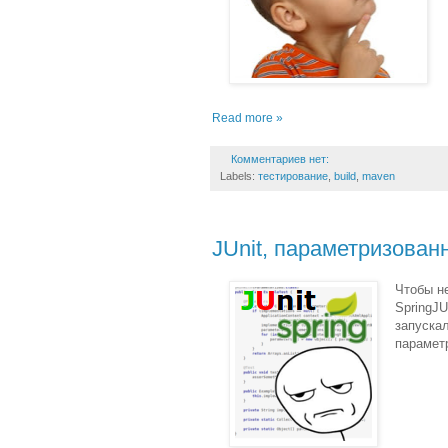
Read more »
Комментариев нет:
Labels:
тестирование
,
build
,
maven
JUnit, параметризованн
Чтобы не
SpringJ
запускал
параметр