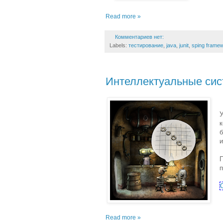
Read more »
Комментариев нет:
Labels:
тестирование
,
java
,
junit
,
sping frame
Интеллектуальные сист
У
к
б
и
Read more »