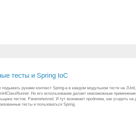
ые тесты и Spring IoC
 подымать руками контекст Spring-а в каждом модульном тесте на JUnit
Unit4ClassRunner. Но его использование делает невозможным применение
ьщика тестов: Parameterized. И тут возникает проблема, как усидеть на 
изованные тесты и пользоваться Spring.