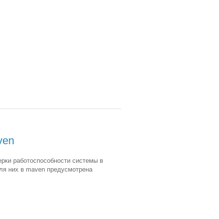
ven
ерки работоспособности системы в
Для них в maven предусмотрена