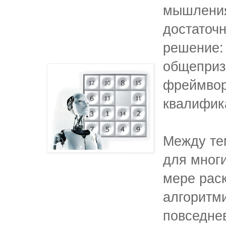
мышления
достаточ
решение: 
общепризн
фреймворк
квалифик
Между те
для многи
мере рас
алгоритми
повседнев