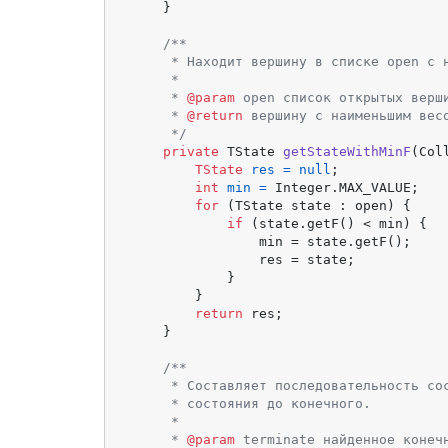
    }

/**

     * Находит вершину в списке open с н
     *

     * 
@param
 open список открытых верши
     * 
@return
 вершину с наименьшим весо
     */
private
 TState 
getStateWithMinF
(Col
TState
res
=
null
;

int
min
=
 Integer.MAX_VALUE;

for
 (TState state : open) {

if
 (state.getF() < min) {

                min = state.getF();

                res = state;

            }

        }

return
 res;

    }

/**

     * Составляет последовательность сос
     * состояния до конечного.

     *

     * 
@param
 terminate найденное конечн