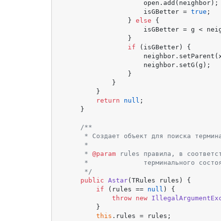
                    open.add(neighbor);

                    isGBetter = 
true
;

                } 
else
 {

                    isGBetter = g < neig
                }

if
 (isGBetter) {

                    neighbor.setParent(x
                    neighbor.setG(g);

                }

            }

        }

return
null
;

    }

/**

     * Создает объект для поиска термина
     *

     * 
@param
 rules правила, в соответс
     *              терминального состоя
     */
public
Astar
(TRules rules)
 {

if
 (rules == 
null
) {

throw
new
IllegalArgumentEx
        }

this
.rules = rules;
