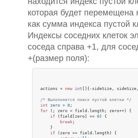
находится индекс пустой кл
которая будет перемещена н
как сумма индекса пустой к
Индексы соседних клеток эл
соседа справа +1, для сосе
+(размер поля):
actions = 
new
int
[]{-sideSize, sideSize
/* Выполняется поиск пустой клетки */
int
zero
=
0
for
 (; zero < field.length; zero++) {

if
 (field[zero] == 
0
) {

break
;

    }

if
 (zero >= field.length) {
