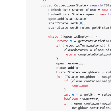
     */
public
 Collection<State> 
search
(TSt
        LinkedList<TState> close = 
new
        LinkedList<TState> open = 
new
L
        open.add(startState);

        startState.setG(
0
);

        startState.setH(rules.getH(start
while
 (!open.isEmpty()) {

TState
x
=
 getStateWithMinF(
if
 (rules.isTerminate(x)) {

                closedStates = close.siz
return
 completeSolution(
            }

            open.remove(x);

            close.add(x);

            List<TState> neighbors = rul
for
 (TState neighbor : neigh
if
 (close.contains(neigh
continue
;

                }

int
g
=
 x.getG() + rule
boolean
 isGBetter;

if
 (!open.contains(neigh
                    neighbor.setH(rules.