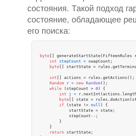
состояния. Такой подход г
состояние, обладающее реш
его поиска:
byte
[] generateStartState(FifteenRules 
int
stepCount
=
 swapCount;

byte
[] startState = rules.getTermina
int
[] actions = rules.getActions();

Random
r
=
new
Random
();

while
 (stepCount > 
0
) {

int
j
=
 r.nextInt(actions.length
byte
[] state = rules.doAction(st
if
 (state != 
null
) {

            startState = state;

            stepCount--;

        }

    }

return
 startState;
