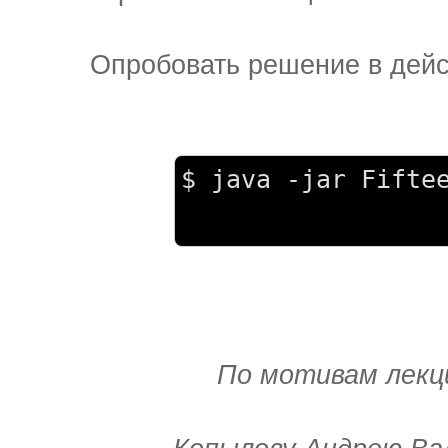
Опробовать решение в дей
$ java -jar Fifte
По мотивам лекц
Выражаю л