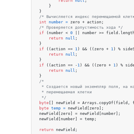
return
null
;

    }

/* Вычисляется индекс перемещаемой клет
int
number
=
/* Проверяется допустимость хода */
if
 (number < 
0
 || number >= field.length
return
null
;

if
 ((action == 
1
) && ((zero + 
1
) % side
return
null
;

if
 ((action == -
1
) && ((zero + 
1
) % sid
return
null
;

/*

 * Создается новый экземпляр поля, на ко
 * перемещаемая клетки

 */
byte
byte
temp
=
 newField[zero];

newField[zero] = newField[number];

newField[number] = temp;

return
 newField;