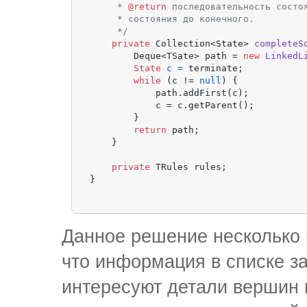
     * 
@return
 последовательность состоя
     * состояния до конечного.

     */
private
 Collection<State> 
completeS
        Deque<TSate> path = 
new
LinkedL
State
c
=
 terminate;

while
 (c != 
null
) {

            path.addFirst(c);

            c = c.getParent();

        }

return
 path;

    }

private
 TRules rules;

}
Данное решение несколько 
что информация в списке з
интересуют детали вершин и