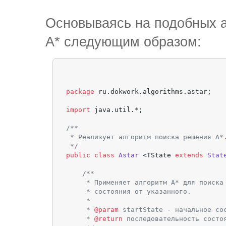
Основываясь на подобных а
А* следующим образом:
package
 ru.dokwork.algorithms.astar;

import
 java.util.*;

/**

 * Реализует алгоритм поиска решения А*.
 */
public
class
Astar
 <TState 
extends
Stat
/**

     * Применяет алгоритм А* для поиска 
     * состояния от указанного.

     *

     * 
@param
 startState - начальное сос
     * 
@return
 последовательность состоя