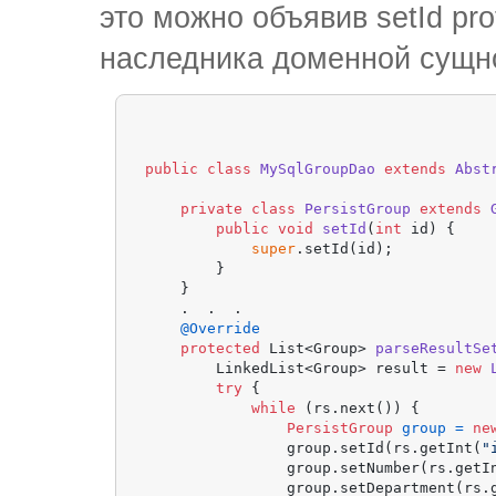
это можно объявив setId pro
наследника доменной сущно
public
class
MySqlGroupDao
extends
Abst
private
class
PersistGroup
extends
public
void
setId
(
int
 id)
 {

super
.setId(id);

        }

    }

    .  .  .

@Override
protected
 List<Group> 
parseResultSe
        LinkedList<Group> result = 
new
try
 {

while
 (rs.next()) {

PersistGroup
group
=
ne
                group.setId(rs.getInt(
"
                group.setNumber(rs.getI
                group.setDepartment(rs.