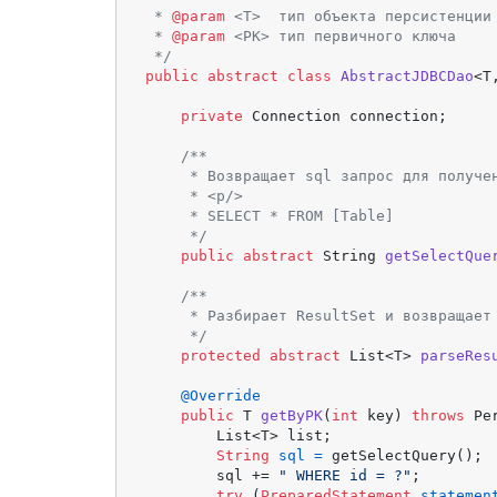
 * 
@param
 <T>  тип объекта персистенции

 * 
@param
 <PK> тип первичного ключа

 */
public
abstract
class
AbstractJDBCDao
<T
private
 Connection connection;

/**

     * Возвращает sql запрос для получен
     * <p/>

     * SELECT * FROM [Table]

     */
public
abstract
 String 
getSelectQue
/**

     * Разбирает ResultSet и возвращает
     */
protected
abstract
 List<T> 
parseRes
@Override
public
 T 
getByPK
(
int
 key)
throws
 Pe
        List<T> list;

String
sql
=
 getSelectQuery();

        sql += 
" WHERE id = ?"
;

try
 (
PreparedStatement
statemen