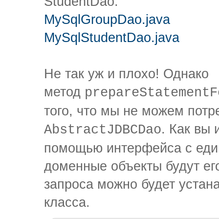
StudentDao:
MySqlGroupDao.java
MySqlStudentDao.java
Не так уж и плохо! Однако
метод
prepareStatementF
того, что мы не можем потр
. Как вы 
AbstractJDBCDao
помощью интерфейса с един
доменные объекты будут его
запроса можно будет устана
класса.