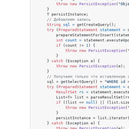
throw
new
PersistException
(
"Obj
    }

    T persistInstance;

// Добавляем запись
String
sql
=
 getCreateQuery();

try
 (
PreparedStatement
statement
=
 
        prepareStatementForInsert(statem
int
count
=
 statement.executeUpd
if
 (count != 
1
) {

throw
new
PersistException
(
        }

    } 
catch
 (Exception e) {

throw
new
PersistException
(e);

    }

// Получаем только что вставленную 
    sql = getSelectQuery() + 
"WHERE id 
try
 (
PreparedStatement
statement
=
 
ResultSet
rs
=
 statement.execute
        List<T> list = parseResultSet(rs
if
 ((list == 
null
) || (list.siz
throw
new
PersistException
(
        }

        persistInstance = list.iterator(
    } 
catch
 (Exception e) {

throw
new
PersistException
(e);
