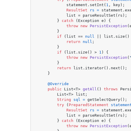
            statement.setInt(
1
, key);

ResultSet
rs
=
 statement.exe
            list = parseResultSet(rs);

        } 
catch
 (Exception e) {

throw
new
PersistException
(
        }

if
 (list == 
null
 || list.size()
return
null
;

        }

if
 (list.size() > 
1
) {

throw
new
PersistException
(
        }

return
 list.iterator().next();

    }

@Override
public
 List<T> 
getAll
()
throws
 Pers
        List<T> list;

String
sql
=
 getSelectQuery();

try
 (
PreparedStatement
statemen
ResultSet
rs
=
 statement.exe
            list = parseResultSet(rs);

        } 
catch
 (Exception e) {

throw
new
PersistException
(