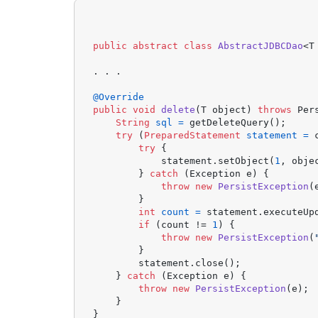
public
abstract
class
AbstractJDBCDao
<T
. . .

@Override
public
void
delete
(T object)
throws
 Per
String
sql
=
 getDeleteQuery();

try
 (
PreparedStatement
statement
=
 
try
 {

            statement.setObject(
1
, obje
        } 
catch
 (Exception e) {

throw
new
PersistException
(
        }

int
count
=
 statement.executeUpd
if
 (count != 
1
) {

throw
new
PersistException
(
        }

        statement.close();

    } 
catch
 (Exception e) {

throw
new
PersistException
(e);

    }

}
