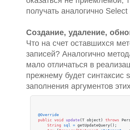
оказаться не приемлемой, 
получать аналогично Select
Создание, удаление, обн
Что на счет оставшихся ме
записей? Аналогично метод
мало отличаться в реализац
прежнему будет синтаксис s
заполнения аргументов этих
@Override
public
void
update
(T object)
throws
 Per
String
sql
=
 getUpdateQuery();
