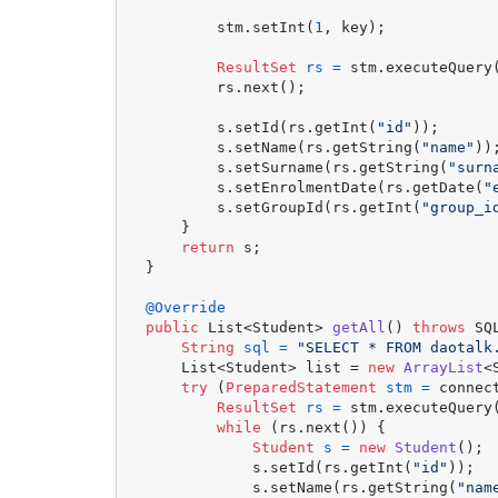
        stm.setInt(
1
, key);

ResultSet
rs
=
 stm.executeQuery(
        rs.next();

        s.setId(rs.getInt(
"id"
));

        s.setName(rs.getString(
"name"
));
        s.setSurname(rs.getString(
"surn
        s.setEnrolmentDate(rs.getDate(
"
        s.setGroupId(rs.getInt(
"group_i
    }

return
 s;

}

@Override
public
 List<Student> 
getAll
()
throws
 SQ
String
sql
=
"SELECT * FROM daotalk
    List<Student> list = 
new
ArrayList
<
try
 (
PreparedStatement
stm
=
 connec
ResultSet
rs
=
 stm.executeQuery(
while
 (rs.next()) {

Student
s
=
new
Student
();

            s.setId(rs.getInt(
"id"
));

            s.setName(rs.getString(
"nam