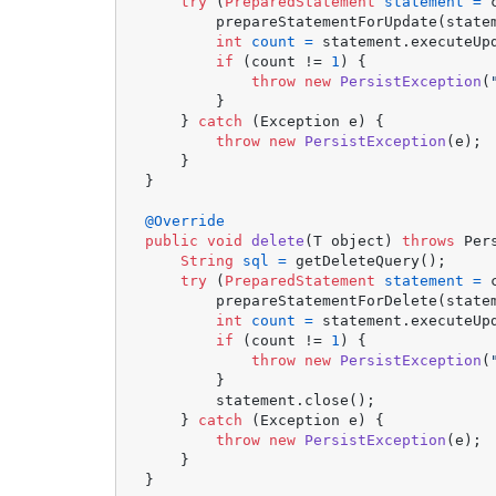
try
 (
PreparedStatement
statement
=
 
        prepareStatementForUpdate(state
int
count
=
 statement.executeUpd
if
 (count != 
1
) {

throw
new
PersistException
(
        }

    } 
catch
 (Exception e) {

throw
new
PersistException
(e);

    }

}

@Override
public
void
delete
(T object)
throws
 Per
String
sql
=
 getDeleteQuery();

try
 (
PreparedStatement
statement
=
 
        prepareStatementForDelete(state
int
count
=
 statement.executeUpd
if
 (count != 
1
) {

throw
new
PersistException
(
        }

        statement.close();

    } 
catch
 (Exception e) {

throw
new
PersistException
(e);

    }
