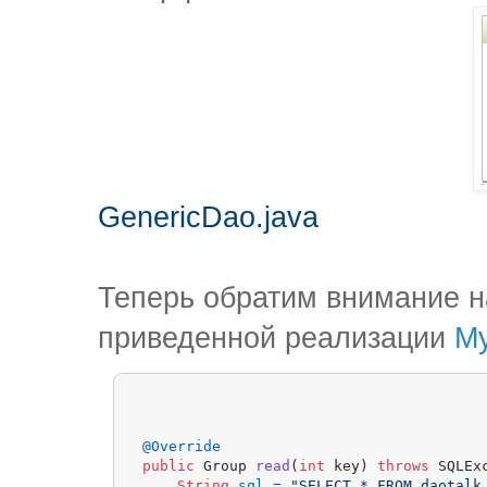
GenericDao.java
Теперь обратим внимание на 
приведенной реализации
M
@Override
public
 Group 
read
(
int
 key)
throws
 SQLExc
String
sql
=
"SELECT * FROM daotalk