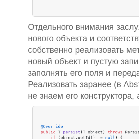
Отдельного внимания заслуж
нового объекта и соответст
собственно реализовать мет
новый объект и пустую запи
заполнять его поля и переда
Реализовать заранее (в Abs
не знаем его конструктора, а
@Override
public
 T 
persist
(T object)
throws
 Persi
if
 (object.getId() != 
null
) {
