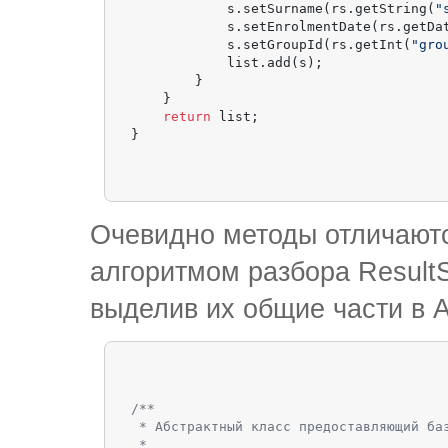
            s.setSurname(rs.getString(
"
            s.setEnrolmentDate(rs.getDa
            s.setGroupId(rs.getInt(
"gro
            list.add(s);

        }

    }

return
 list;

Очевидно методы отличаютс
алгоритмом разбора Result
выделив их общие части в A
/**

 * Абстрактный класс предоставляющий баз
 *
