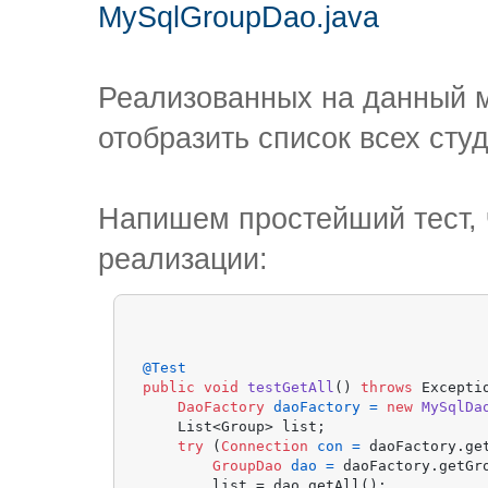
MySqlGroupDao.java
Реализованных на данный м
отобразить список всех сту
Напишем простейший тест, 
реализации:
@Test
public
void
testGetAll
()
throws
 Exceptio
DaoFactory
daoFactory
=
new
MySqlDa
    List<Group> list;

try
 (
Connection
con
=
 daoFactory.get
GroupDao
dao
=
 daoFactory.getGro
        list = dao.getAll();
