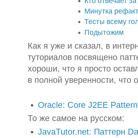
Кто отвечает з
Минутка рефакт
Тесты всему го
Подытожим
Как я уже и сказал, в инте
туториалов посвящено патт
хороши, что я просто остав
в полной уверенности, что 
Oracle: Core J2EE Pattern
То же самое на русском:
JavaTutor.net: Паттерн Da