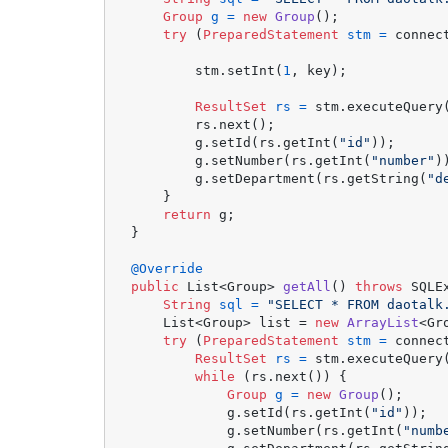
Group
g
=
new
Group
();

try
 (
PreparedStatement
stm
=
 connec
        stm.setInt(
1
, key);

ResultSet
rs
=
 stm.executeQuery(
        rs.next();

        g.setId(rs.getInt(
"id"
));

        g.setNumber(rs.getInt(
"number"
))
        g.setDepartment(rs.getString(
"d
    }

return
 g;

}

@Override
public
 List<Group> 
getAll
()
throws
 SQLE
String
sql
=
"SELECT * FROM daotalk
    List<Group> list = 
new
ArrayList
<Gr
try
 (
PreparedStatement
stm
=
 connec
ResultSet
rs
=
 stm.executeQuery(
while
 (rs.next()) {

Group
g
=
new
Group
();

            g.setId(rs.getInt(
"id"
));

            g.setNumber(rs.getInt(
"numb