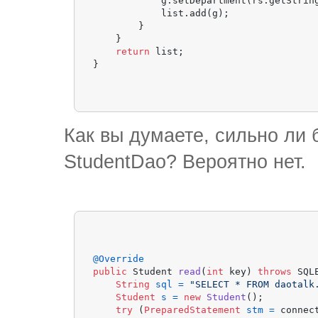
            g.setDepartment(rs.getStrin
            list.add(g);

        }

    }

return
 list;

Как вы думаете, сильно ли
StudentDao? Вероятно нет.
@Override
public
 Student 
read
(
int
 key)
throws
 SQL
String
sql
=
"SELECT * FROM daotalk
Student
s
=
new
Student
();

try
 (
PreparedStatement
stm
=
 connec