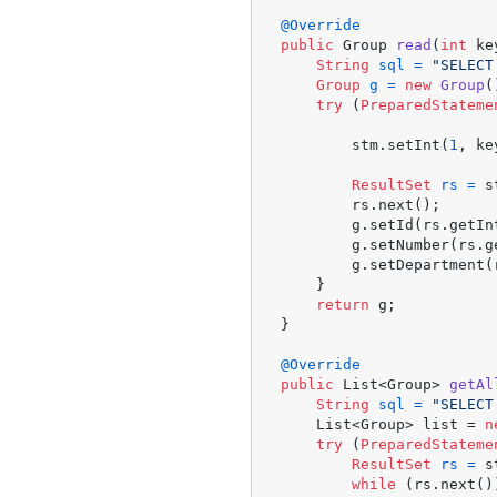
@Override
public
 Group 
read
(
int
 ke
String
sql
=
"SELECT
Group
g
=
new
Group
(
try
 (
PreparedStateme
        stm.setInt(
1
, ke
ResultSet
rs
=
 s
        rs.next();

        g.setId(rs.getIn
        g.setNumber(rs.g
        g.setDepartment(
    }

return
 g;

}

@Override
public
 List<Group> 
getAl
String
sql
=
"SELECT
    List<Group> list = 
n
try
 (
PreparedStateme
ResultSet
rs
=
 s
while
 (rs.next())