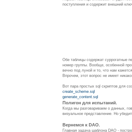
поступления и содержит внешний ключ
Обе таблицы содержат суррогатные пе
номер группы. Вообще, особенной проб
вечно под луной и то, что нам кажетс
Впрочем, этот вопрос не имеет никако
Вот пара простых sql скриптов для с
create_scheme.sql
generate_content.sql
Полигон для испытаний.
Когда мы разговариваем о данных, гов
визуальное представление. Но убедить
Вернемся к DAO.
Главная задача шаблона DAO - постр