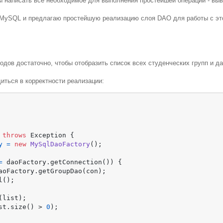
бы написать все необходимое для выполнения простейшей операции - выв
 MySQL и предлагаю простейшую реализацию слоя DAO для работы с эт
дов достаточно, чтобы отобразить список всех студенческих групп и д
иться в корректности реализации:
throws
 Exception {

y
=
new
MySqlDaoFactory
();

=
 daoFactory.getConnection()) {

aoFactory.getGroupDao(con);

();

list);

st.size() > 
0
);
