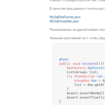
этапом, я сосредоточусь на том, что
В качестве базы данных я использую
MySqlDaoFactory.java
MySqlGroupDao.java
Реализованных на данный момент мето
Напишем простейший тест, чтобы убед
@Test
public
void
testGetAll
()
DaoFactory
daoFactor
    List<Group> list;

try
 (
Connection
con
GroupDao
dao
=
 d
        list = dao.getAll
    }

    Assert.assertNotNull(
    Assert.assertTrue(li