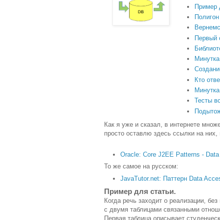
Пример 
Полигон
Вернемс
Первый 
Библиот
Минутка
Создани
Кто отв
Минутка
Тесты в
Подыто
Как я уже и сказал, в интернете множ
просто оставлю здесь ссылки на них, 
Oracle: Core J2EE Patterns - Dat
То же самое на русском:
JavaTutor.net: Паттерн Data Acce
Пример для статьи.
Когда речь заходит о реализации, без
с двумя таблицами связанными отнош
Первая таблица описывает студенческ