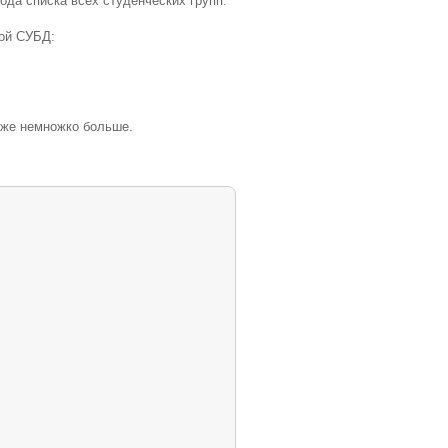
ода списка всех студенческих групп.
ой СУБД:
аже немножко больше.