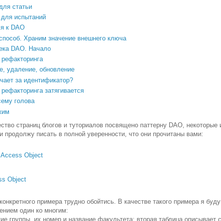
для статьи
 для испытаний
я к DAO
способ. Храним значение внешнего ключа
ека DAO. Начало
 рефакторинга
е, удаление, обновление
ечает за идентификатор?
 рефакторинга затягивается
сему голова
жим
ество страниц блогов и туториалов посвящено паттерну DAO, некоторые и
и продолжу писать в полной уверенности, что они прочитаны вами:
a Access Object
ss Object
 конкретного примера трудно обойтись. В качестве такого примера я бу
ением один ко многим:
ие группы, их номер и название факультета; вторая таблица описывает 