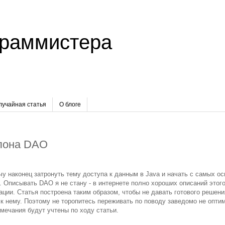
граммистера
лучайная статья
О блоге
блона DAO
чу наконец затронуть тему доступа к данным в Java и начать с самых о
 Описывать DAO я не стану - в интернете полно хороших описаний этого
ации. Статья построена таким образом, чтобы не давать готового решени
 к нему. Поэтому не торопитесь переживать по поводу заведомо не опти
амечания будут учтены по ходу статьи.