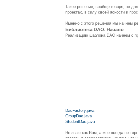
Такое решение, вообще говоря, не да
проектах, в силу своей ясности и про
Именно с этого решения мы начнем р
Библиотека DAO. Начало
Реализацию шаблона DAO начнем с пр
DaoFactory.java
GroupDao.java
StudentDao.java
Не знаю как Вам, а мне всегда не тер