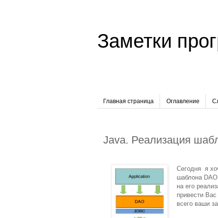
Заметки про
Главная страница
Оглавление
С
Java. Реализация ша
Сегодня я хо
шаблона DAO.
на его реализ
привести Вас
всего ваши з