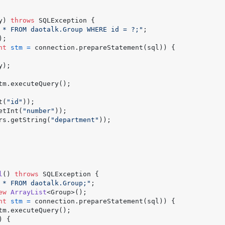
y)
throws
 SQLException {

 * FROM daotalk.Group WHERE id = ?;"
;

);

nt
stm
=
 connection.prepareStatement(sql)) {

y);

tm.executeQuery();

t(
"id"
));

etInt(
"number"
));

rs.getString(
"department"
));

l
()
throws
 SQLException {

 * FROM daotalk.Group;"
;

ew
ArrayList
<Group>();

nt
stm
=
 connection.prepareStatement(sql)) {

tm.executeQuery();

 {
